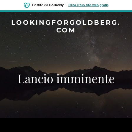
Gestito da
GoDaddy
|
Crea il tuo sito web gratis
LOOKINGFORGOLDBERG.
COM
‌Lancio imminente